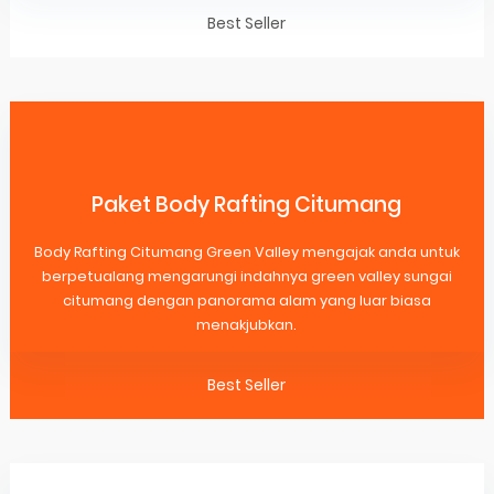
Best Seller
Paket Body Rafting Citumang
Body Rafting Citumang Green Valley mengajak anda untuk
berpetualang mengarungi indahnya green valley sungai
citumang dengan panorama alam yang luar biasa
menakjubkan.
Best Seller