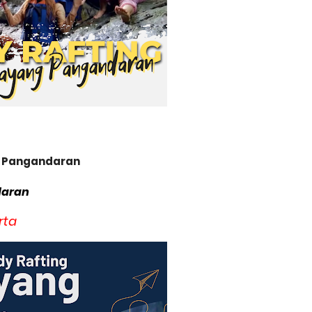
n Pangandaran
daran
rta