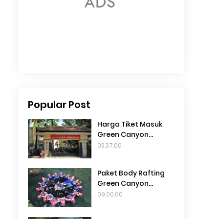
Popular Post
Harga Tiket Masuk
Green Canyon
Pangandaran 2024
03.37.00
Paket Body Rafting
Green Canyon
Pangandaran 2025
09.00.00