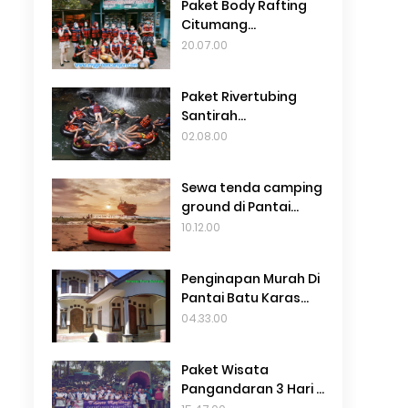
Paket Body Rafting
Citumang
Pangandaran
20.07.00
Termurah 69Rb
Paket Rivertubing
Santirah
Pangandaran
02.08.00
Terbaru 2024
Sewa tenda camping
ground di Pantai
madasari
10.12.00
pangandaran
Penginapan Murah Di
Pantai Batu Karas
Terbaru 2024
04.33.00
Paket Wisata
Pangandaran 3 Hari 2
Malam Murah Dari