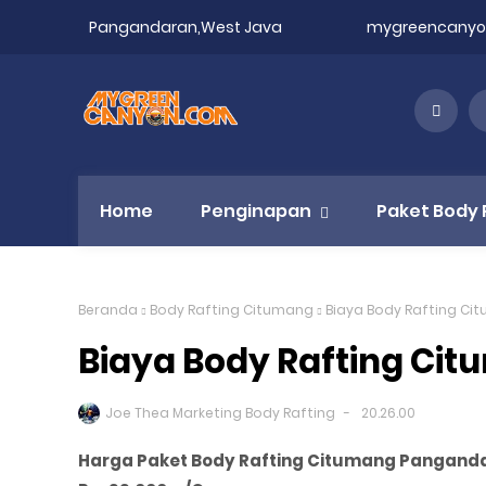
Pangandaran,West Java
mygreencany
Home
Penginapan
Paket Body 
Beranda
Body Rafting Citumang
Biaya Body Rafting C
Biaya Body Rafting Ci
Joe Thea Marketing Body Rafting
20.26.00
Harga Paket Body Rafting Citumang Pangand