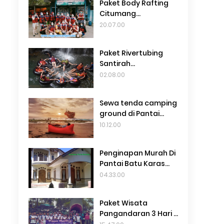
Paket Body Rafting
Citumang
Pangandaran
20.07.00
Termurah 69Rb
Paket Rivertubing
Santirah
Pangandaran
02.08.00
Terbaru 2024
Sewa tenda camping
ground di Pantai
madasari
10.12.00
pangandaran
Penginapan Murah Di
Pantai Batu Karas
Terbaru 2024
04.33.00
Paket Wisata
Pangandaran 3 Hari 2
Malam Murah Dari