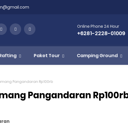
on@gmail.com
Online Phone 24 Hour
+6281-2228-01009
Rafting
Paket Tour
Camping Ground
itumang Pangandaran Rp100rb
tumang Pangandaran Rp100r
aran