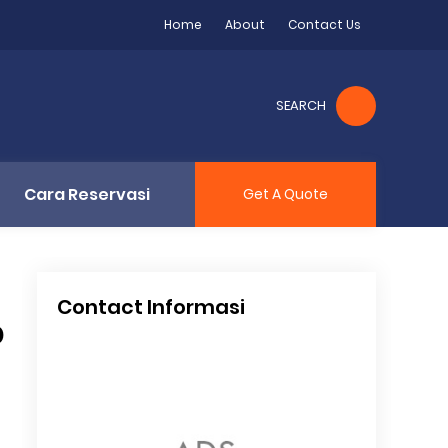
Home
About
Contact Us
SEARCH
Cara Reservasi
Get A Quote
Contact Informasi
b