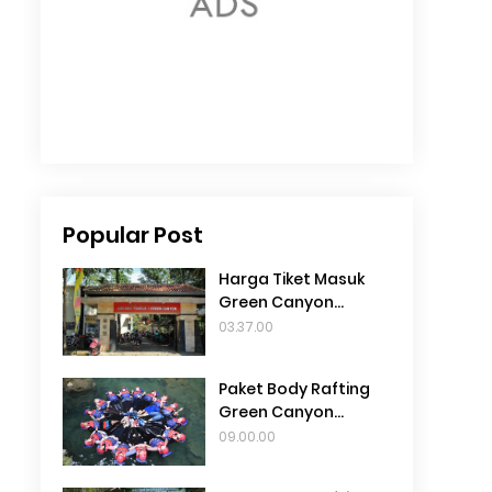
Popular Post
Harga Tiket Masuk
Green Canyon
Pangandaran 2024
03.37.00
Paket Body Rafting
Green Canyon
Pangandaran 2025
09.00.00