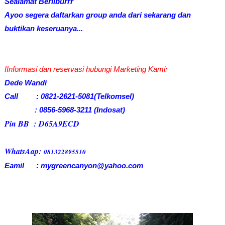
Sealamat Berliburrr
Ayoo segera daftarkan group anda dari sekarang dan
buktikan keseruanya...
I
Informasi dan reservasi hubungi Marketing Kami:
Dede Wandi
Call : 0821-2621-5081(Telkomsel)
: 0856-5968-3211 (Indosat)
Pin BB :
D65A9ECD
WhatsAap:
081322895510
Eamil : mygreencanyon@yahoo.com