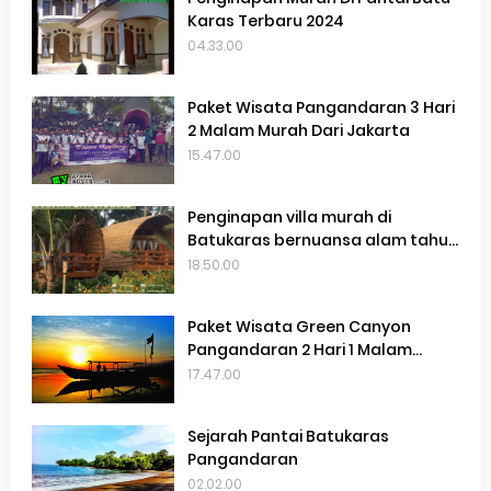
Karas Terbaru 2024
04.33.00
Paket Wisata Pangandaran 3 Hari
2 Malam Murah Dari Jakarta
15.47.00
Penginapan villa murah di
Batukaras bernuansa alam tahun
2025
18.50.00
Paket Wisata Green Canyon
Pangandaran 2 Hari 1 Malam
Terbaru 2022
17.47.00
Sejarah Pantai Batukaras
Pangandaran
02.02.00