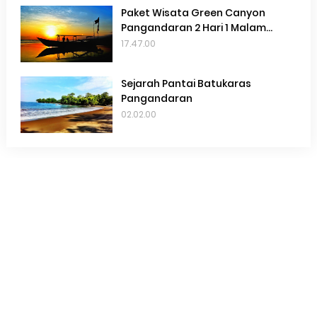
Paket Wisata Green Canyon
Pangandaran 2 Hari 1 Malam
Terbaru 2022
17.47.00
Sejarah Pantai Batukaras
Pangandaran
02.02.00