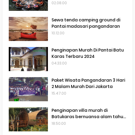
02.08.00
Sewa tenda camping ground di
Pantai madasari pangandaran
10.12.00
Penginapan Murah Di Pantai Batu
Karas Terbaru 2024
04.33.00
Paket Wisata Pangandaran 3 Hari
2 Malam Murah Dari Jakarta
15.47.00
Penginapan villa murah di
Batukaras bernuansa alam tahun
2025
18.50.00