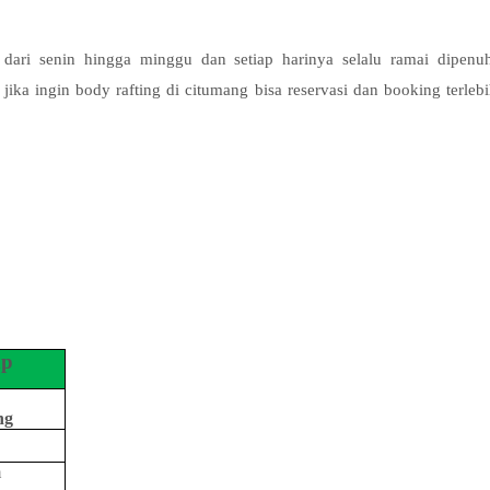
 dari senin hingga minggu dan setiap harinya selalu ramai dipenu
ika ingin body rafting di citumang bisa reservasi dan booking terleb
ap
ng
m