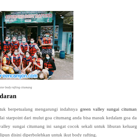
tor body rafting citumang
ndaran
tuk berpetualang mengarungi indahnya
green valley sungai cituma
i starpoint dari mulut goa citumang anda bisa masuk kedalam goa d
valley sungai citumang ini sangat cocok sekali untuk liburan keluar
pun disini diperbolehkan untuk ikut body rafting.