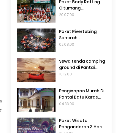
Paket Body Rafting
Citumang
Pangandaran
20.07.00
Termurah 69Rb
Paket Rivertubing
Santirah
Pangandaran
02.08.00
Terbaru 2024
Sewa tenda camping
ground di Pantai
madasari
10.12.00
pangandaran
Penginapan Murah Di
Pantai Batu Karas
an
Terbaru 2024
04.33.00
ey
Paket Wisata
Pangandaran 3 Hari 2
Malam Murah Dari