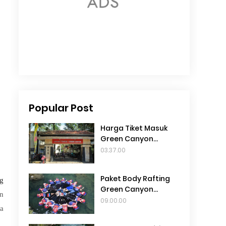
Popular Post
Harga Tiket Masuk
Green Canyon
Pangandaran 2024
03.37.00
Paket Body Rafting
ng
Green Canyon
an
Pangandaran 2025
09.00.00
ga