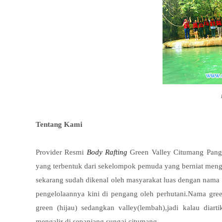
Tentang Kami
Provider Resmi
Body Rafting
Green Valley Citumang Panga
yang terbentuk dari sekelompok pemuda yang berniat meng
sekarang sudah dikenal oleh masyarakat luas dengan nama
pengelolaannya kini di pengang oleh perhutani.Nama green
green (hijau) sedangkan valley(lembah),jadi kalau diart
mengalir di sepanjang sungai citumang.