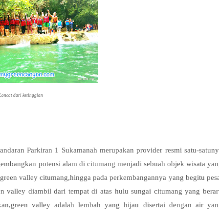
Loncat dari ketinggian
ndaran Parkiran 1 Sukamanah merupakan provider resmi satu-satuny
embangkan potensi alam di citumang menjadi sebuah objek wisata ya
 green valley citumang,hingga pada perkembangannya yang begitu pes
 valley diambil dari tempat di atas hulu sungai citumang yang berar
ikan,green valley adalah lembah yang hijau disertai dengan air ya