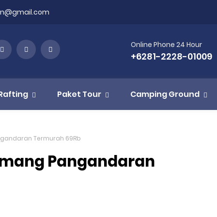
on@gmail.com
Online Phone 24 Hour
+6281-2228-01009
Rafting
Paket Tour
Camping Ground
angandaran Termurah 69Rb
tumang Pangandaran